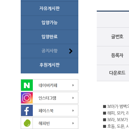
자유게시판
입양가능
입양완료
글번호
공지사항
등록자
후원게시판
다운로드
■ 보아가 범백
■ 해피, 모카,
■ 보라, 보보가
■ 호동, 도윤,