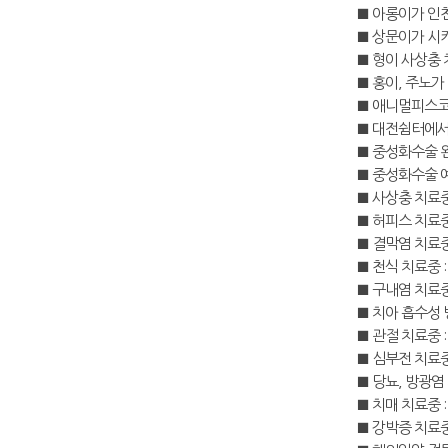
■ 아롱이가 인천
■ 상문이가 시카
■ 형이 사상충
■ 홍이, 주노가
■ 애니멀피스코
■ 대전쉼터에서 
■ 중성화수술 완
■ 중성화수술 예
■ 사상충 치료중
■ 허피스 치료중 
■ 결막염 치료중
■ 천식 치료중 :
■ 구내염 치료중
■ 치아 흡수성 
■ 관절 치료중 
■ 심부전 치료중
■ 당뇨, 방광염 
■ 치매 치료중 :
■ 강박증 치료중