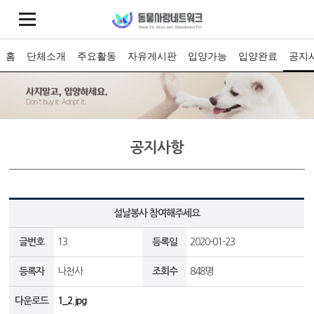
홈
단체소개
주요활동
자유게시판
입양가능
입양완료
공지
공지사항
설날봉사 참여해주세요
글번호
13
등록일
2020-01-23
등록자
나천사
조회수
848명
다운로드
1_2.jpg