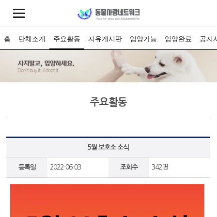
홈
단체소개
주요활동
자유게시판
입양가능
입양완료
공지
주요활동
5월 보호소 소식
등록일
2022-06-03
조회수
342명