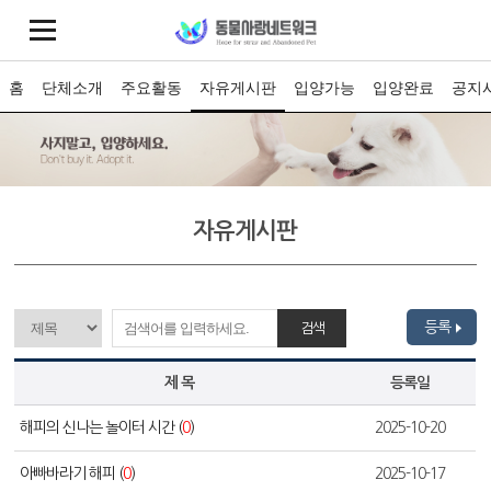
홈
단체소개
주요활동
자유게시판
입양가능
입양완료
공지
자유게시판
등록
검색
제 목
등록일
해피의 신나는 놀이터 시간 (
0
)
2025-10-20
아빠바라기 해피 (
0
)
2025-10-17